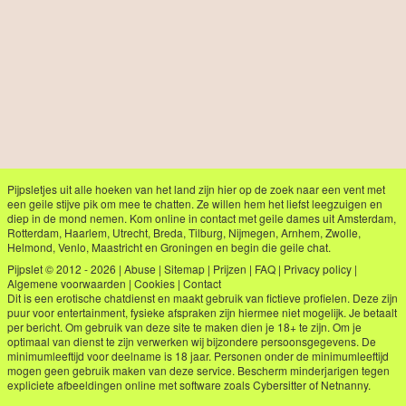
Pijpsletjes uit alle hoeken van het land zijn hier op de zoek naar een vent met
een geile stijve pik om mee te chatten. Ze willen hem het liefst leegzuigen en
diep in de mond nemen. Kom online in contact met geile dames uit Amsterdam,
Rotterdam, Haarlem, Utrecht, Breda, Tilburg, Nijmegen, Arnhem, Zwolle,
Helmond, Venlo, Maastricht en Groningen en begin die geile chat.
Pijpslet © 2012 - 2026
|
Abuse
|
Sitemap
|
Prijzen
|
FAQ
|
Privacy policy
|
Algemene voorwaarden
|
Cookies
|
Contact
Dit is een erotische chatdienst en maakt gebruik van fictieve profielen. Deze zijn
puur voor entertainment, fysieke afspraken zijn hiermee niet mogelijk. Je betaalt
per bericht. Om gebruik van deze site te maken dien je 18+ te zijn. Om je
optimaal van dienst te zijn verwerken wij bijzondere persoonsgegevens. De
minimumleeftijd voor deelname is 18 jaar. Personen onder de minimumleeftijd
mogen geen gebruik maken van deze service. Bescherm minderjarigen tegen
expliciete afbeeldingen online met software zoals Cybersitter of Netnanny.